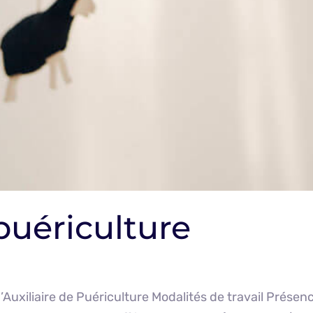
 puériculture
 d’Auxiliaire de Puériculture Modalités de travail Présen