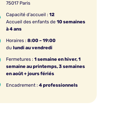
75017 Paris

Capacité d’accueil :
12
Accueil des enfants de
10 semaines
à 4 ans

Horaires :
8:00 – 19:00
du
lundi au vendredi
Q
Fermetures :
1 semaine en hiver, 1
semaine au printemps, 3 semaines
en août + jours fériés

Encadrement :
4 professionnels