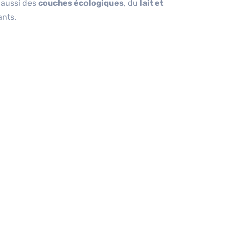
t aussi des
couches écologiques
, du
lait et
nts.