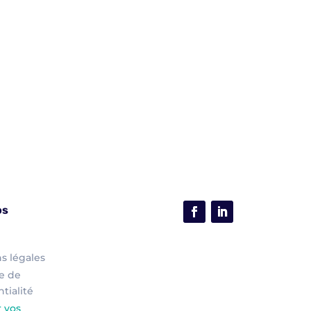
os
s légales
ue de
tialité
r vos