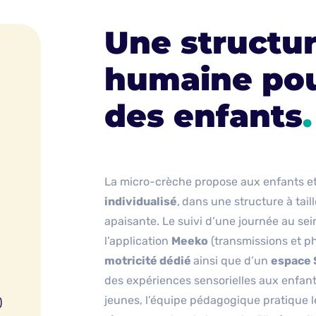
Une structure
humaine pour
des enfants
.
La micro-crèche propose aux enfants et
individualisé
,
dans une structure à tai
apaisante. Le suivi d’une journée au sein
l’application
Meeko
(transmissions et ph
motricité dédié
ainsi que d’un
espace 
des expériences sensorielles aux enfan
jeunes, l’équipe pédagogique pratique 
)