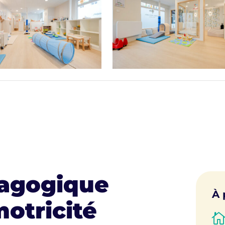
dagogique
À 
motricité