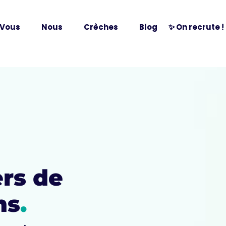
Vous
Nous
Crèches
Blog
✨ On recrute !
ers de
ns
.