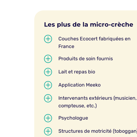
Les plus de la micro-crèche
P
Couches Ecocert fabriquées en
France
P
Produits de soin fournis
P
Lait et repas bio
P
Application Meeko
P
Intervenants extérieurs (musicien,
compteuse, etc.)
P
Psychologue
P
Structures de motricité (toboggan