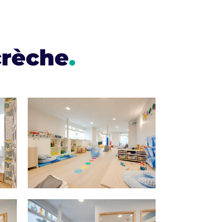
crèche
.